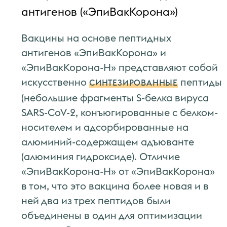
антигенов («ЭпиВакКорона»)
Вакцины на основе пептидных
антигенов «ЭпиВакКорона» и
«ЭпиВакКорона-Н» представляют собой
искусственно
пептиды
СИНТЕЗИРОВАННЫЕ
(небольшие фрагменты S-белка вируса
SARS-CoV-2, конъюгированные с белком-
носителем и адсорбированные на
алюминий-содержащем адъюванте
(алюминия гидроксиде). Отличие
«ЭпиВакКорона-Н» от «ЭпиВакКорона»
в том, что это вакцина более новая и в
ней два из трех пептидов были
объединены в один для оптимизации