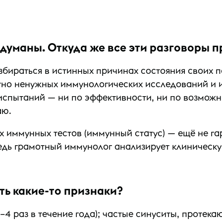
думаны. Откуда же все эти разговоры 
збираться в истинных причинах состояния своих 
тно ненужных иммунологических исследований и 
 испытаний — ни по эффективности, ни по возмо
аю.
 иммунных тестов (иммунный статус) — ещё не гара
дь грамотный иммунолог анализирует клиническую
ть какие-то признаки?
3–4 раз в течение года); частые синуситы, протек