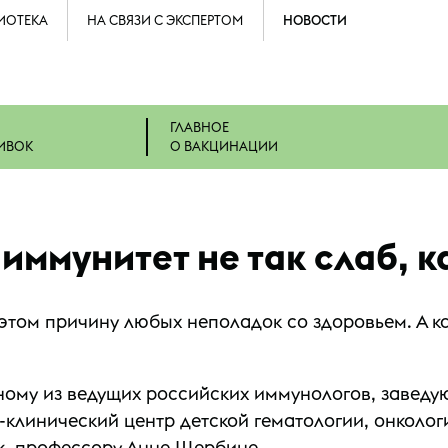
ИОТЕКА
НА СВЯЗИ С ЭКСПЕРТОМ
НОВОСТИ
ГЛАВНОЕ
ИВОК
О ВАКЦИНАЦИИ
ммунитет не так слаб, к
этом причину любых неполадок со здоровьем. А ка
ному из ведущих российских иммунологов, завед
клинический центр детской гематологии, онколо
к, профессору Анне Щербине.