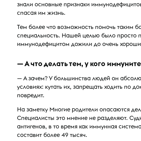
знали основные признаки иммунодефицитов
спасая им жизнь.
Тем более что возможность помочь таким бол
специальность. Нашей целью было просто п
иммунодефицитом дожили до очень хороших
— А что делать тем, у кого иммунит
— А зачем? У большинства людей он абсолют
условиях: кутать их, запрещать ходить по д
повредит.
На заметку Многие родители опасаются дела
Специалисты это мнение не разделяют. Судит
антигенов, в то время как иммунная систем
составит более 49 тысяч.