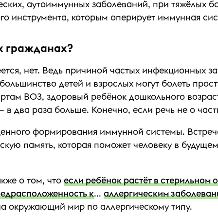
еских, аутоиммунных заболеваний, при тяжёлых бо
о инструмента, которым оперирует иммунная сист
их гражданах?
ется, нет. Ведь причиной частых инфекционных за
 большинство детей и взрослых могут болеть про
артам ВОЗ, здоровый ребёнок дошкольного возраста
в два раза больше. Конечно, если речь не о часты
оценного формирования иммунной системы. Встреча
кую память, которая поможет человеку в будущем
кже о том, что
если ребёнок растёт в стерильном 
редрасположенность к
...
аллергическим заболеван
 на окружающий мир по аллергическому типу.