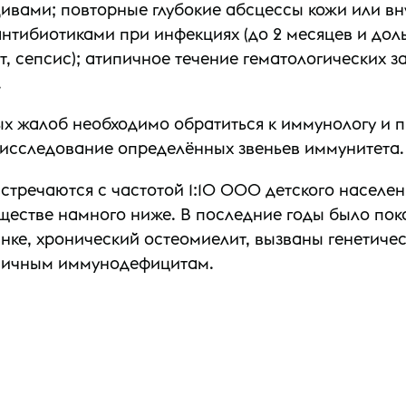
ивами; повторные глубокие абсцессы кожи или вн
нтибиотиками при инфекциях (до 2 месяцев и доль
, сепсис); атипичное течение гематологических з
.
х жалоб необходимо обратиться к иммунологу и п
 исследование определённых звеньев иммунитета.
речаются с частотой 1:10 000 детского населени
естве намного ниже. В последние годы было показ
инке, хронический остеомиелит, вызваны генетич
ервичным иммунодефицитам.