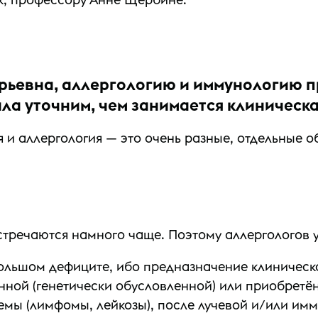
рьевна, аллергологию и иммунологию п
ла уточним, чем занимается клиническ
и аллергология — это очень разные, отдельные об
тречаются намного чаще. Поэтому аллергологов у
большом дефиците, ибо предназначение клиническ
нной (генетически обусловленной) или приобретё
емы (лимфомы, лейкозы), после лучевой и/или им