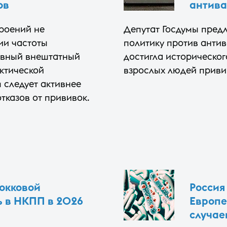
ов
антива
роений не
Депутат Госдумы пред
ии частоты
политику против антив
авный внештатный
достигла историческог
ктической
взрослых людей приви
 следует активнее
тказов от прививок.
окковой
Россия
ь в НКПП в 2026
Европе
случае