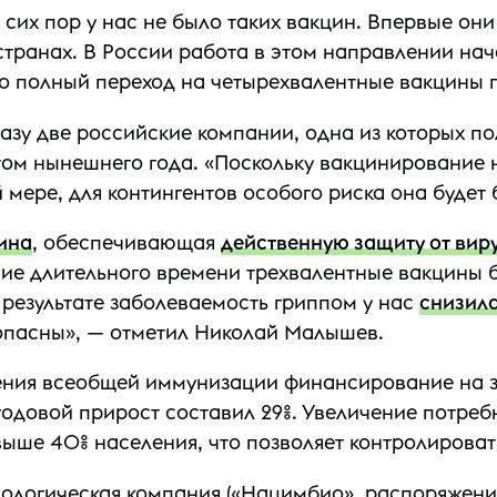
сих пор у нас не было таких вакцин. Впервые они 
странах. В России работа в этом направлении нач
то полный переход на четырехвалентные вакцины п
зу две российские компании, одна из которых п
том нынешнего года. «Поскольку вакцинирование 
 мере, для контингентов особого риска она будет 
ина
, обеспечивающая
действенную защиту от вир
ние длительного времени трехвалентные вакцины б
 результате заболеваемость гриппом у нас
снизила
зопасны», — отметил Николай Малышев.
ения всеобщей иммунизации финансирование на з
днегодовой прирост составил 29%. Увеличение потр
выше 40% населения, что позволяет контролирова
ологическая компания («Нацимбио», распоряжени