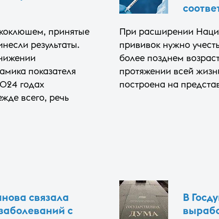
соотве
 коклюшем, принятые
При расширении Наци
несли результаты.
прививок нужно учесть
снижении
более позднем возрас
намика показателя
протяжении всей жизн
2024 годах
построена на представ
жде всего, речь
нова связала
В Госд
заболеваний с
вырабо