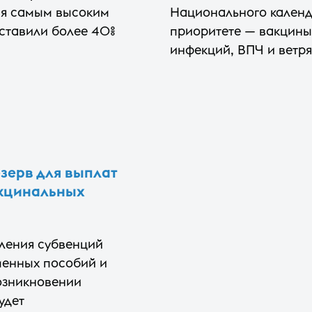
тся самым высоким
Национального календ
составили более 40%
приоритете — вакцины
инфекций, ВПЧ и ветр
зерв для выплат
акцинальных
ления субвенций
менных пособий и
озникновении
удет