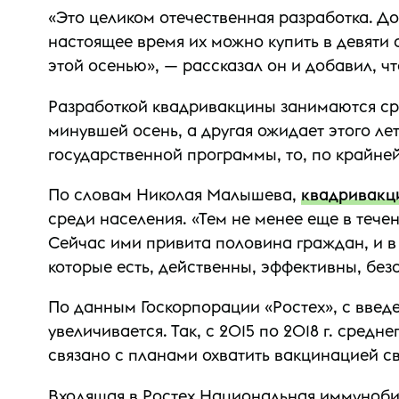
«Это целиком отечественная разработка. До 
настоящее время их можно купить в девяти 
этой осенью», — рассказал он и добавил, ч
Разработкой квадривакцины занимаются сра
минувшей осень, а другая ожидает этого ле
государственной программы, то, по крайней
По словам Николая Малышева,
квадривакц
среди населения. «Тем не менее еще в тече
Сейчас ими привита половина граждан, и в
которые есть, действенны, эффективны, бе
По данным Госкорпорации «Ростех», с введ
увеличивается. Так, c 2015 по 2018 г. сре
связано с планами охватить вакцинацией с
Входящая в Ростех Национальная иммуноби