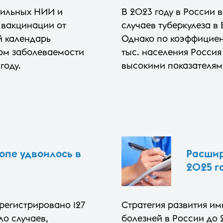
фильных НИИ и
В 2023 году в России 
 вакцинации от
случаев туберкулеза в
й календарь
Однако по коэффициен
том заболеваемости
тыс. населения Россия
году.
высокими показателям
опе удвоилось в
Расшир
2025 г
регистрировано 127
Стратегия развития и
ло случаев,
болезней в России до