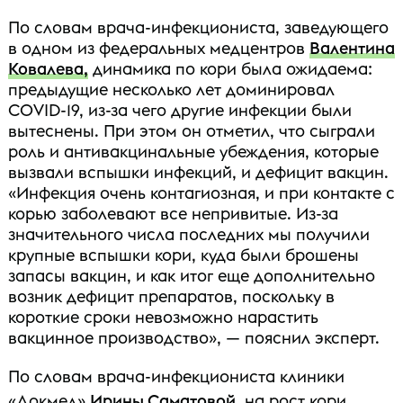
По словам врача-инфекциониста, заведующего
в одном из федеральных медцентров
Валентина
Ковалева,
динамика по кори была ожидаема:
предыдущие несколько лет доминировал
COVID-19, из-за чего другие инфекции были
вытеснены. При этом он отметил, что сыграли
роль и антивакцинальные убеждения, которые
вызвали вспышки инфекций, и дефицит вакцин.
«Инфекция очень контагиозная, и при контакте с
корью заболевают все непривитые. Из-за
значительного числа последних мы получили
крупные вспышки кори, куда были брошены
запасы вакцин, и как итог еще дополнительно
возник дефицит препаратов, поскольку в
короткие сроки невозможно нарастить
вакцинное производство», — пояснил эксперт.
По словам врача-инфекциониста клиники
«Докмед»
Ирины Саматовой,
на рост кори