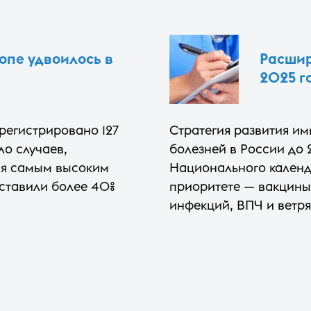
опе удвоилось в
Расшир
2025 г
регистрировано 127
Стратегия развития и
ло случаев,
болезней в России до
тся самым высоким
Национального календ
составили более 40%
приоритете — вакцины
инфекций, ВПЧ и ветр