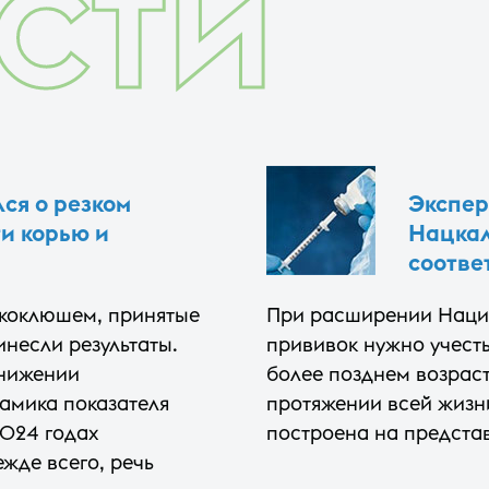
СТИ
ся о резком
Экспер
и корью и
Нацкал
соотве
 коклюшем, принятые
При расширении Наци
несли результаты.
прививок нужно учесть
снижении
более позднем возрас
намика показателя
протяжении всей жизн
2024 годах
построена на представ
жде всего, речь