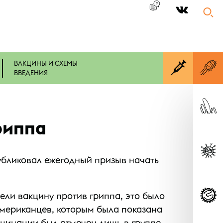
|
ВАКЦИНЫ И СХЕМЫ
ВВЕДЕНИЯ
риппа
убликовал ежегодный призыв начать
ели вакцину против гриппа, это было
американцев, которым была показана
кцинации был отмечен лишь в группе