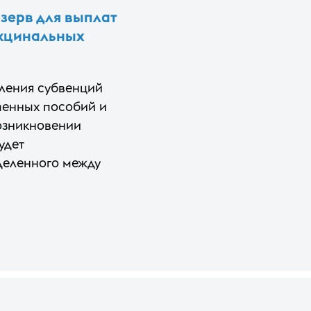
зерв для выплат
акцинальных
ления субвенций
менных пособий и
озникновении
удет
деленного между