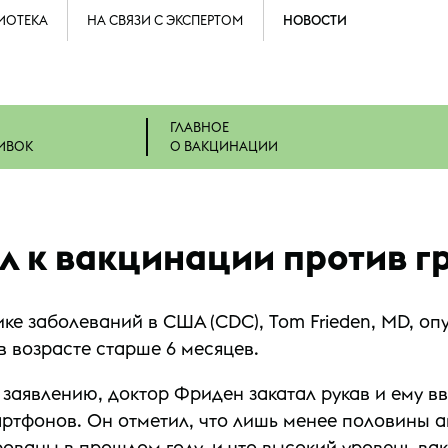
ИОТЕКА
НА СВЯЗИ С ЭКСПЕРТОМ
НОВОСТИ
ГЛАВНОЕ
ИВОК
О ВАКЦИНАЦИИ
л к вакцинации против г
ке заболеваний в США (CDC), Tom Frieden, MD, оп
 возрасте старше 6 месяцев.
аявлению, доктор Фриден закатал рукав и ему вв
артфонов. Он отметил, что лишь менее половины 
ованы в прошлом году, и что высокий уровень ва