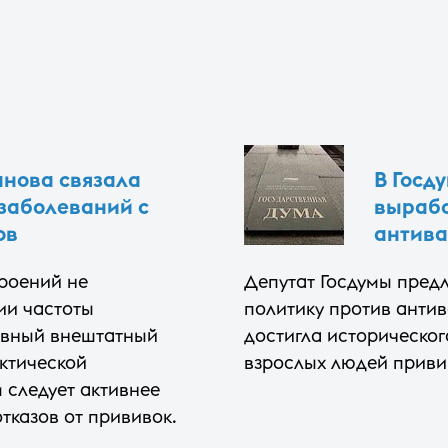
нова связала
В Госд
заболеваний с
вырабо
ов
антива
роений не
Депутат Госдумы пред
ии частоты
политику против антив
авный внештатный
достигла историческог
ктической
взрослых людей приви
 следует активнее
тказов от прививок.