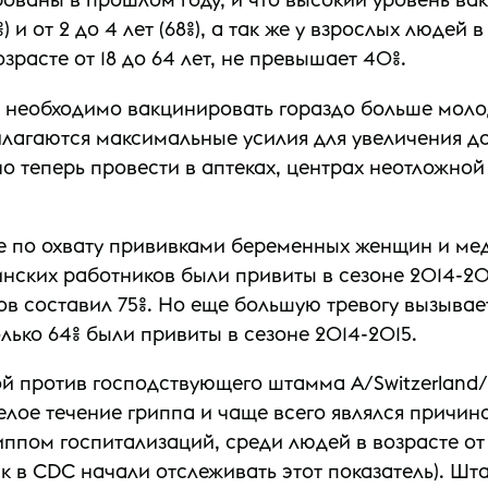
) и от 2 до 4 лет (68%), а так же у взрослых людей 
расте от 18 до 64 лет, не превышает 40%.
 необходимо вакцинировать гораздо больше молоды
илагаются максимальные усилия для увеличения до
 теперь провести в аптеках, центрах неотложно
 по охвату прививками беременных женщин и мед
ских работников были привиты в сезоне 2014-201
ов составил 75%. Но еще большую тревогу вызыва
лько 64% были привиты в сезоне 2014-2015.
 против господствующего штамма A/Switzerland/971
ое течение гриппа и чаще всего являлся причино
иппом госпитализаций, среди людей в возрасте от 
как в CDC начали отслеживать этот показатель). Ш