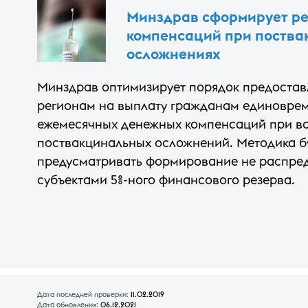
Минздрав сформирует ре
компенсаций при поств
осложнениях
Минздрав оптимизирует порядок предостав
регионам на выплату гражданам единовре
ежемесячных денежных компенсаций при в
поствакцинальных осложнений. Методика б
предусматривать формирование не распре
субъектами 5%-ного финансового резерва.
Дата последней проверки:
11.02.2019
Дата обновления:
06.12.2021