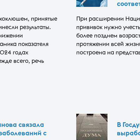
соотве
 коклюшем, принятые
При расширении Наци
несли результаты.
прививок нужно учесть
снижении
более позднем возрас
намика показателя
протяжении всей жизн
2024 годах
построена на представ
жде всего, речь
нова связала
В Госд
заболеваний с
вырабо