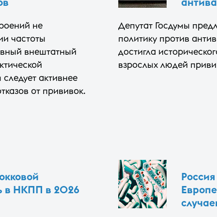
ов
антива
роений не
Депутат Госдумы пред
ии частоты
политику против антив
авный внештатный
достигла историческог
ктической
взрослых людей приви
 следует активнее
тказов от прививок.
окковой
Россия
ь в НКПП в 2026
Европе
случае