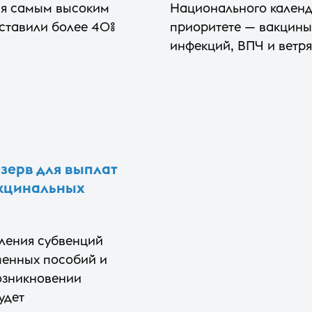
тся самым высоким
Национального календ
составили более 40%
приоритете — вакцины
инфекций, ВПЧ и ветр
зерв для выплат
акцинальных
ления субвенций
менных пособий и
озникновении
удет