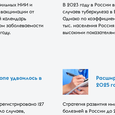
фильных НИИ и
В 2023 году в России 
 вакцинации от
случаев туберкулеза в
й календарь
Однако по коэффициен
том заболеваемости
тыс. населения Россия
году.
высокими показателям
опе удвоилось в
Расшир
2025 г
регистрировано 127
Стратегия развития и
ло случаев,
болезней в России до