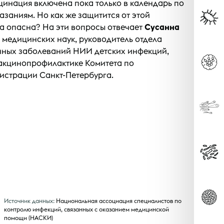
цинация включена пока только в календарь по
заниям. Но как же защитится от этой
а опасна? На эти вопросы отвечает
Сусанна
 медицинских наук, руководитель отдела
ных заболеваний НИИ детских инфекций,
вакцинопрофилактике Комитета по
страции Санкт-Петербурга.
Источник данных:
Национальная ассоциация специалистов по
контролю инфекций, связанных с оказанием медицинской
помощи (НАСКИ)