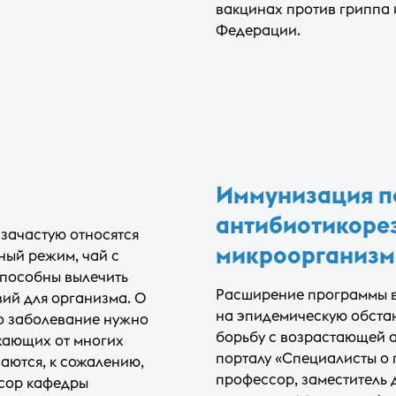
вакцинах против гриппа 
Федерации.
Иммунизация по
антибиотикоре
 зачастую относятся
микроорганизм
ный режим, чай с
способны вылечить
Расширение программы в
вий для организма. О
на эпидемическую обстан
то заболевание нужно
борьбу с возрастающей 
жающих от многих
порталу «Специалисты о 
аются, к сожалению,
профессор, заместитель 
ссор кафедры