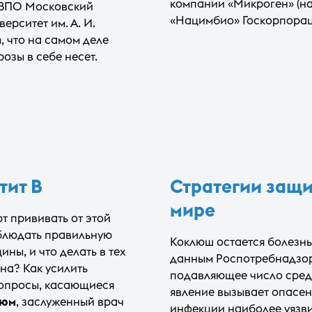
компании «Микроген» (н
 ВПО Московский
«Нацимбио» Госкорпорац
рситет им. А. И.
, что на самом деле
озы в себе несет.
тит В
Стратегии защи
мире
т прививать от этой
блюдать правильную
Коклюш остается болезнь
ны, и что делать в тех
данным Роспотребнадзора
на? Как усилить
подавляющее число среди 
 вопросы, касающиеся
явление вызывает опасен
люм
, заслуженный врач
инфекции наиболее уязви