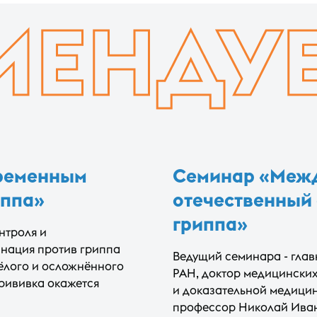
МЕНДУ
еременным
Семинар «Меж
иппа»
отечественный
гриппа»
нтроля и
инация против гриппа
Ведущий семинара - гла
ёлого и осложнённого
РАН, доктор медицински
прививка окажется
и доказательной медицин
профессор Николай Иван