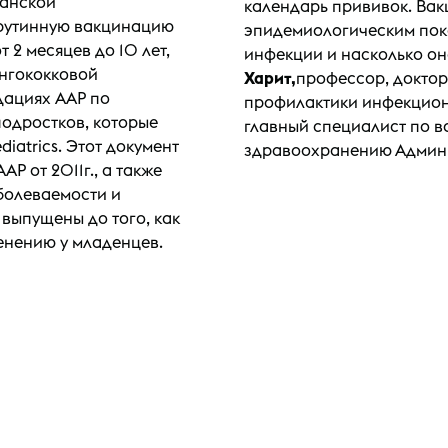
канской
календарь прививок. Вак
 рутинную вакцинацию
эпидемиологическим пока
 2 месяцев до 10 лет,
инфекции и насколько он
нгококковой
Харит,
профессор, доктор
дациях AAP по
профилактики инфекцион
подростков, которые
главный специалист по 
iatrics. Этот документ
здравоохранению Админи
 от 2011г., а также
болеваемости и
 выпущены до того, как
нению у младенцев.