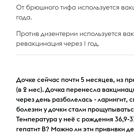
От брюшного тифа используется вакц
года.
Гепатит В
Против дизентерии используется ва
ревакцинация через 1 год.
Ветряная оспа
Дочке сейчас почти 5 месяцев, из пр
Ротавирусная инфекция
(в 2 мес). Дочка перенесла вакцинац
через день разболелась - ларингит, 
болезни у дочки стали прощупыватьс
Температура у неё с рождения 36,9-3
Грипп
гепатит В? Можно ли эти прививки д