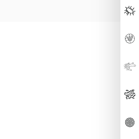
т
 инфекция