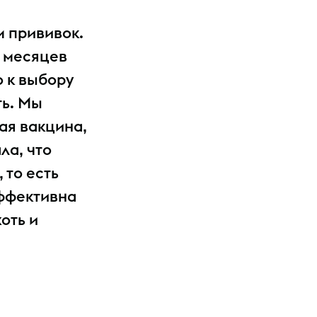
м прививок.
0 месяцев
 к выбору
ть. Мы
вая вакцина,
ла, что
 то есть
эффективна
оть и