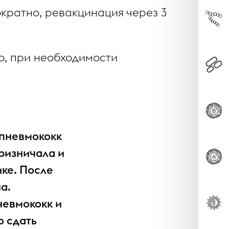
ократно, ревакцинация через 3
о, при необходимости
овая инфекция
/пневмококк
ломы человека
призничала и
ике. После
а.
невмококк и
о сдать