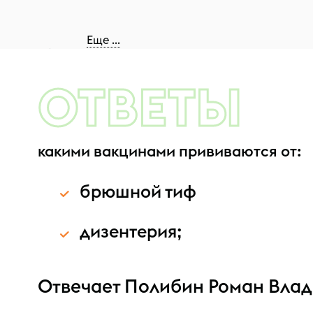
Еще ...
Корь
ОТВЕТЫ
Краснуха
какими вакцинами прививаются от:
брюшной тиф
Дифтерия
дизентерия;
Отвечает Полибин Роман Вла
Пневмококковая инфекция