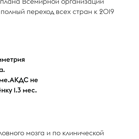
го плана Всемирной организации
полный переход всех стран к 2019
симетрия
а.
рме.АКДС не
ку 1.3 мес.
ловного мозга и по клинической