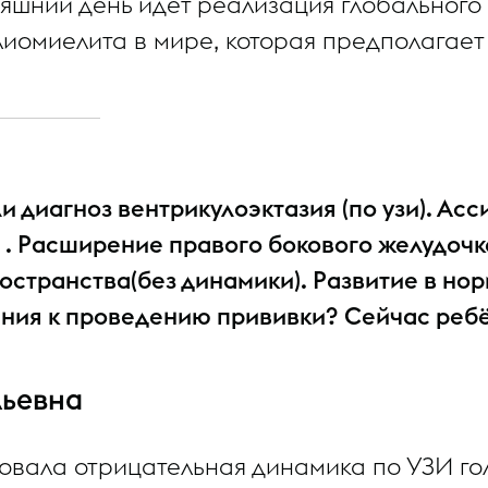
дняшний день идет реализация глобально
иомиелита в мире, которая предполагает 
 диагноз вентрикулоэктазия (по узи). Ас
 . Расширение правого бокового желудочк
странства(без динамики). Развитие в но
ания к проведению прививки? Сейчас ребён
льевна
овала отрицательная динамика по УЗИ го