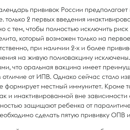
алендарь прививок России предполагает
е. только 2 первых введения инактивиров
о с тем, чтобы полностью исключить риск
ита, который возможен только на перво
тственно, при наличии 2-х и более приви
ения на живую полиовакцину исключены. 
ми, что оральная вакцина имеет преимущ
 отличие от ИПВ. Однако сейчас стало из
е формирует местный иммунитет. Кроме т
так и инактивированной вне зависимости 
лностью защищают ребенка от паралитиче
еобходимо сделать пятую прививку ОПВ и