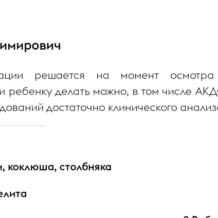
димирович
инации решается на момент осмотр
 ребенку делать можно, в том числе АКДС
дований достаточно клинического анализ
, коклюша, столбняка
елита