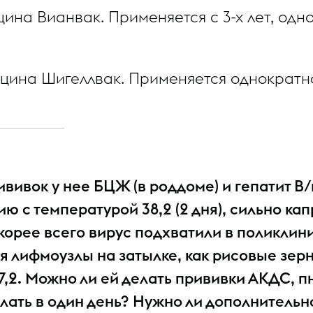
ина Вианвак. Применяется с 3-х лет, одн
Гепатит А
кцина Шигеллвак. Применяется однократн
Менингококк
ививок у нее БЦЖ (в роддоме) и гепатит В
Вирус папил
ию с температурой 38,2 (2 дня), сильно ка
скорее всего вирус подхватили в поликлин
я лифмоузлы на затылке, как рисовые зерн
7,2. Можно ли ей делать прививки АКДС, п
елать в один день? Нужно ли дополнительн