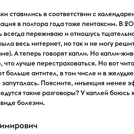
ивки ставились в соответствии с календаре
нация в полтора года тоже пентаксим. В 2
ь всегда переживаю и отношусь тщательно
ыла весь интернет, но так и не могу реши
ме). А теперь говорят капли. Но капли-жи
 что лучше перестраховаться. Но вот чита
больше антител, в том числе и в желудке,
 запуталась. Поясните, инъекция менее 
едутся такие разговоры? У каплей боюсь х
виде болезни.
димирович